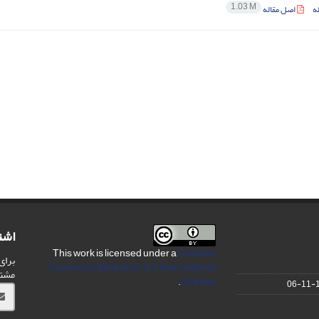
1.03 M
ه
اصل مقاله
اشت
This work is licensed under a
Creative
برای
Commons Attribution 4.0 International
مشت
.
License
1