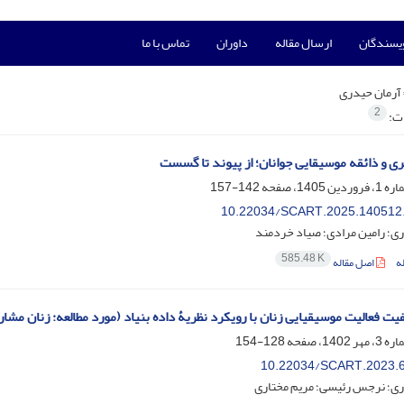
ویسندگان
ارسال مقاله
داوران
تماس با ما
آرمان حیدری
2
ات:
ری و ذائقه موسیقایی جوانان؛ از پیوند تا گسست
142-157
10.22034/SCART.2025.140512
ی؛ رامین مرادی؛ صیاد خردمند
585.48 K
ه
اصل مقاله
فیت فعالیت موسیقیایی زنان با رویکرد نظریۀ داده بنیاد (مورد مطالعه: زنان م
128-154
10.22034/SCART.2023.
ری؛ نرجس رئیسی؛ مریم مختاری