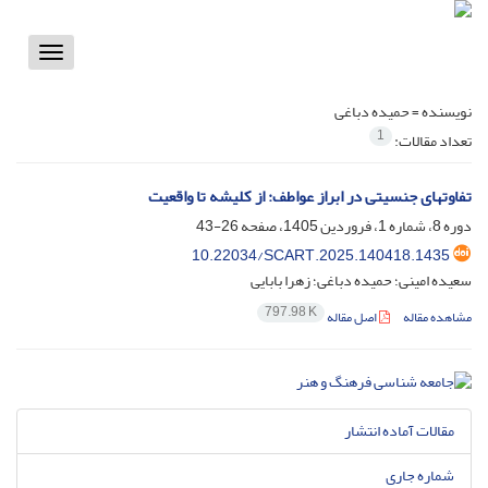
Toggle
vigation
نویسنده =
حمیده دباغی
1
تعداد مقالات:
تفاوتهای جنسیتی در ابراز عواطف: از کلیشه تا واقعیت
دوره 8، شماره 1، فروردین 1405، صفحه
26-43
10.22034/SCART.2025.140418.1435
سعیده امینی؛ حمیده دباغی؛ زهرا بابایی
797.98 K
مشاهده مقاله
اصل مقاله
مقالات آماده انتشار
شماره جاری