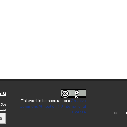
اشت
This work is licensed under a
Creative
برای
Commons Attribution 4.0 International
مشت
.
License
1