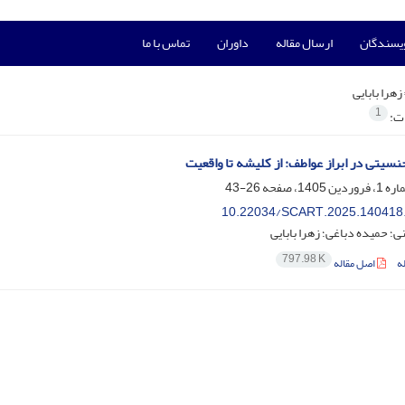
ویسندگان
ارسال مقاله
داوران
تماس با ما
زهرا بابایی
1
ات:
نسیتی در ابراز عواطف: از کلیشه تا واقعیت
26-43
10.22034/SCART.2025.140418
ی؛ حمیده دباغی؛ زهرا بابایی
797.98 K
ه
اصل مقاله