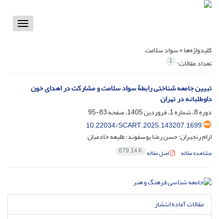
Toggle
vigation
کلیدواژه‌ها =
سواد سلامت
1
تعداد مقالات:
تبیین جامعه شناختی رابطۀ سواد سلامت و مشارکت در اهدای خون
داوطلبانه در تهران
دوره 8، شماره 1، فروردین 1405، صفحه
83-95
10.22034/SCART.2025.143207.1699
ارام رنجبران؛ حسن رضا یوسفوند؛ طلیعه خادمیان
679.14 K
مشاهده مقاله
اصل مقاله
مقالات آماده انتشار