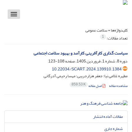
Toggle
vigation
کلیدواژه‌ها =
سلامت عمومی
1
تعداد مقالات:
سیاست گذاری کارآفرینی کارآمد و بهبود سلامت اجتماعی
دوره 8، شماره 1، فروردین 1405، صفحه
108-123
10.22034/SCART.2024.139910.1384
مطهره غلامی نیا؛ جعفر هزارجریبی؛ مهسا رحیمی آدرگانی
859.53 K
مشاهده مقاله
اصل مقاله
مقالات آماده انتشار
شماره جاری