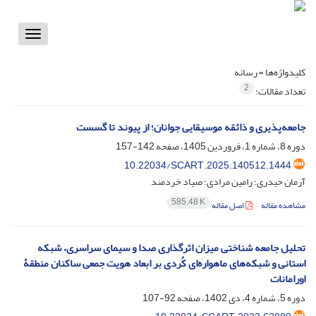
Toggle
vigation
کلیدواژه‌ها =
رسانه
2
تعداد مقالات:
جامعه‌پذیری و ذائقه موسیقایی جوانان؛ از پیوند تا گسست
دوره 8، شماره 1، فروردین 1405، صفحه
142-157
10.22034/SCART.2025.140512.1444
آرمان حیدری؛ رامین مرادی؛ صیاد خردمند
585.48 K
مشاهده مقاله
اصل مقاله
تحلیل جامعه شناختی میزان اثرگذاری صدا و سیمای سراسری، شبکه
استانی و شبکه‌های ماهواره‌ای کُردی بر ابعاد هویت جمعی ساکنان منطقۀ
اورامانات
دوره 5، شماره 4، دی 1402، صفحه
92-107